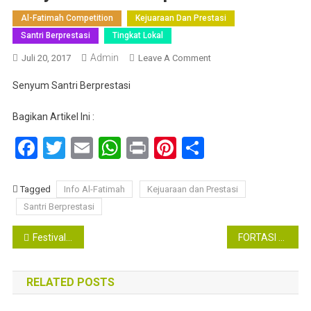
Al-Fatimah Competition
Kejuaraan Dan Prestasi
Santri Berprestasi
Tingkat Lokal
Admin
On
Juli 20, 2017
Leave A Comment
Senyum
Senyum Santri Berprestasi
Santri
Berprestasi
Bagikan Artikel Ini :
Facebook
Twitter
Email
WhatsApp
Print
Pinterest
Share
Tagged
Info Al-Fatimah
Kejuaraan dan Prestasi
Santri Berprestasi
Navigasi
Festival Ramadhan
FORTASI (Forum Ta’aruf Santri)
pos
RELATED POSTS