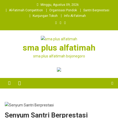
Skip
Minggu, Agustus 09, 2026
to
Al-Fatimah Competition
Organisasi Pondok
Santri Berprestasi
content
Kunjungan Tokoh
Info Al-Fatimah
sma plus alfatimah
sma plus alfatimah bojonegoro
Senyum Santri Berprestasi