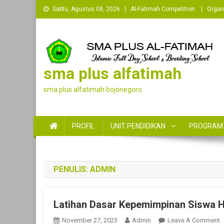
Skip
Sabtu, Agustus 08, 2026
Al-Fatimah Competition
Organ
to
content
sma plus alfatimah
sma plus alfatimah bojonegoro
PROFIL
UNIT PENDIDIKAN
PROGRAM
PENULIS:
ADMIN
Latihan Dasar Kepemimpinan Siswa H
O
November 27, 2023
Admin
Leave A Comment