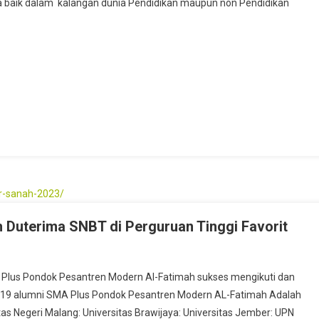
ra baik dalam kalangan dunia Pendidikan maupun non Pendidikan
SMA
lus
l
atimah
ojonegoro
st
e
 Duterima SNBT di Perguruan Tinggi Favorit
lus Pondok Pesantren Modern Al-Fatimah sukses mengikuti dan
 ke-19 alumni SMA Plus Pondok Pesantren Modern AL-Fatimah Adalah
itas Negeri Malang: Universitas Brawijaya: Universitas Jember: UPN