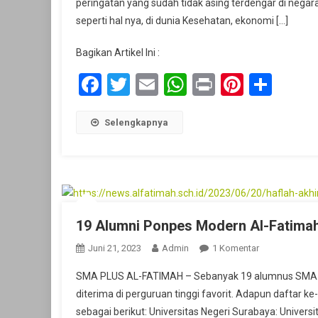
peringatan yang sudah tidak asing terdengar di nega
seperti hal nya, di dunia Kesehatan, ekonomi […]
P
A
Bagikan Artikel Ini :
F
B
Facebook
Twitter
Email
WhatsApp
Print
Pintere
Shar
Selengkapnya
19 Alumni Ponpes Modern Al-Fatimah
Pada
Juni 21, 2023
Admin
1 Komentar
19
SMA PLUS AL-FATIMAH – Sebanyak 19 alumnus SMA P
Alumni
diterima di perguruan tinggi favorit. Adapun daftar
Ponpes
sebagai berikut: Universitas Negeri Surabaya: Univers
Modern