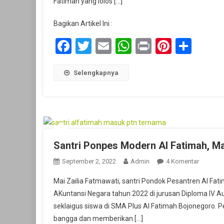
Fatimah yang lolos […]
Plus
Ponpes.
Bagikan Artikel Ini :
Modern
Al
Facebook
Twitter
Email
WhatsApp
Print
Pintere
Shar
Fatimah
Masuk
PTN
Selengkapnya
Dan
PTS
Favorit
Santri Ponpes Modern Al Fatimah, Ma
Pada
September 2, 2022
Admin
4 Komentar
Santri
Mai Zailia Fatmawati, santri Pondok Pesantren Al Fati
Ponpes
AKuntansi Negara tahun 2022 di jurusan Diploma IV Au
Modern
seklaigus siswa di SMA Plus Al Fatimah Bojonegoro.
Al
bangga dan memberikan […]
Fatimah,