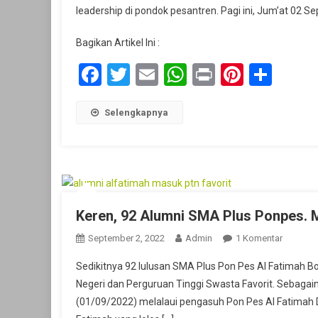
leadership di pondok pesantren. Pagi ini, Jum’at 02
Bagikan Artikel Ini :
Facebook
Twitter
Email
WhatsApp
Print
Pintere
Shar
Selengkapnya
Keren, 92 Alumni SMA Plus Ponpes. 
Pada
September 2, 2022
Admin
1 Komentar
Keren,
Sedikitnya 92 lulusan SMA Plus Pon Pes Al Fatimah Bo
92
Negeri dan Perguruan Tinggi Swasta Favorit. Sebagaim
Alumni
(01/09/2022) melalaui pengasuh Pon Pes Al Fatimah 
SMA