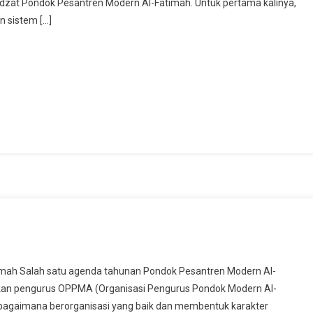
satidzat Pondok Pesantren Modern Al-Fatimah. Untuk pertama kalinya,
n sistem […]
h
an
st
e
kan
an
n
-
ah Salah satu agenda tahunan Pondok Pesantren Modern Al-
atimah
kan pengurus OPPMA (Organisasi Pengurus Pondok Modern Al-
esta
 bagaimana berorganisasi yang baik dan membentuk karakter
emokrasi