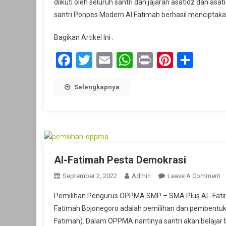
diikuti oleh seluruh santri dan jajaran asatidz dan a
Al
santri Ponpes Modern Al Fatimah berhasil menciptaka
Fatima
Ciptak
Bagikan Artikel Ini :
E-
Voting,
Facebook
Twitter
Email
WhatsApp
Print
Pintere
Shar
Diguna
Dalam
Pemilih
Selengkapnya
Ketua
OPPMA
Al-Fatimah Pesta Demokrasi
O
September 2, 2022
Admin
Leave A Comment
Al
Pemilihan Pengurus OPPMA SMP – SMA Plus AL-Fatim
F
Fatimah Bojonegoro adalah pemilihan dan pembentu
P
Fatimah). Dalam OPPMA nantinya santri akan belajar
D