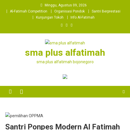
Skip
Minggu, Agustus 09, 2026
to
Al-Fatimah Competition
Organisasi Pondok
Santri Berprestasi
content
Kunjungan Tokoh
Info Al-Fatimah
sma plus alfatimah
sma plus alfatimah bojonegoro
Santri Ponpes Modern Al Fatimah