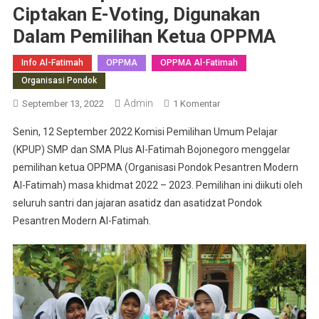
Ciptakan E-Voting, Digunakan
Dalam Pemilihan Ketua OPPMA
Info Al-Fatimah
OPPMA
OPPMA Al-Fatimah
Organisasi Pondok
Admin
Pada
September 13, 2022
1 Komentar
Santri
Senin, 12 September 2022 Komisi Pemilihan Umum Pelajar
Ponpes
(KPUP) SMP dan SMA Plus Al-Fatimah Bojonegoro menggelar
Modern
pemilihan ketua OPPMA (Organisasi Pondok Pesantren Modern
Al
Al-Fatimah) masa khidmat 2022 – 2023. Pemilihan ini diikuti oleh
Fatimah
Ciptakan
seluruh santri dan jajaran asatidz dan asatidzat Pondok
E-
Pesantren Modern Al-Fatimah.
Voting,
Digunakan
Dalam
Pemilihan
Ketua
OPPMA