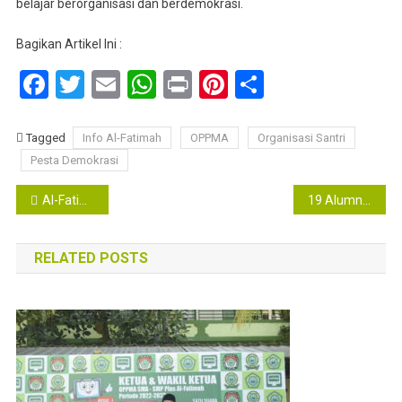
belajar berorganisasi dan berdemokrasi.
Bagikan Artikel Ini :
Facebook
Twitter
Email
WhatsApp
Print
Pinterest
Share
Tagged
Info Al-Fatimah
OPPMA
Organisasi Santri
Pesta Demokrasi
Navigasi
Al-Fatimah Pesta Demokrasi
19 Alumni Ponpes Modern Al-Fatimah Duterima SNBT di Perguruan Tinggi Favorit
pos
RELATED POSTS